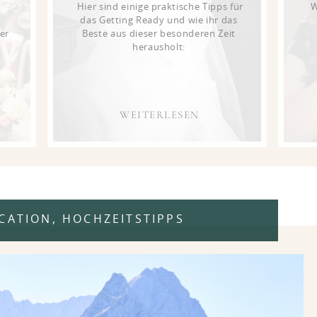
Hier sind einige praktische Tipps für
W
das Getting Ready und wie ihr das
er
Beste aus dieser besonderen Zeit
herausholt:
WEITERLESEN
CATION
,
HOCHZEITSTIPPS