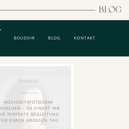
BLOG
BOUDOIR
BLOG
KONTAKT
featured
HOCHZEITSFOTOGRAF
MÜNCHEN – SO FINDET IHR
DIE PERFEKTE BEGLEITUNG
FÜR EUREN GROSSEN TAG