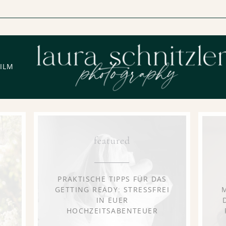
FILM
featured
PRAKTISCHE TIPPS FÜR DAS
GETTING READY: STRESSFREI
IN EUER
HOCHZEITSABENTEUER