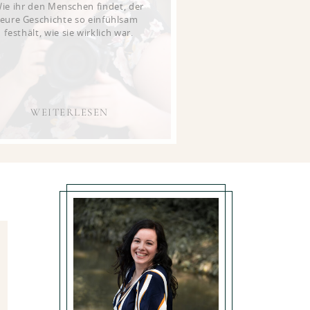
ie ihr den Menschen findet, der
eure Geschichte so einfühlsam
festhält, wie sie wirklich war.
WEITERLESEN